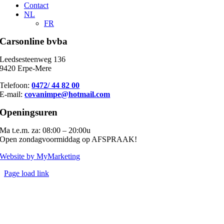
Contact
NL
FR
Carsonline bvba
Leedsesteenweg 136
9420 Erpe-Mere
Telefoon:
0472/ 44 82 00
E-mail:
covanimpe@hotmail.com
Openingsuren
Ma t.e.m. za: 08:00 – 20:00u
Open zondagvoormiddag op AFSPRAAK!
Website by MyMarketing
Page load link
Go
to
Top